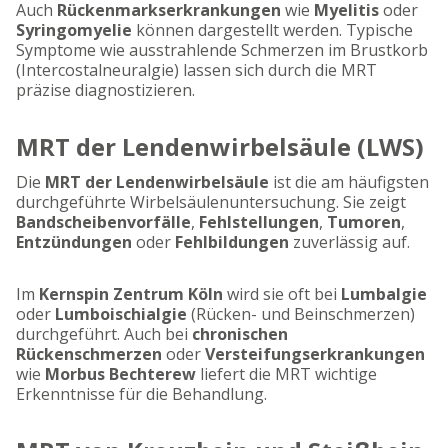
Auch
Rückenmarkserkrankungen
wie
Myelitis
oder
Syringomyelie
können dargestellt werden. Typische
Symptome wie ausstrahlende Schmerzen im Brustkorb
(Intercostalneuralgie) lassen sich durch die MRT
präzise diagnostizieren.
MRT der Lendenwirbelsäule (LWS)
Die
MRT der Lendenwirbelsäule
ist die am häufigsten
durchgeführte Wirbelsäulenuntersuchung. Sie zeigt
Bandscheibenvorfälle
,
Fehlstellungen
,
Tumoren
,
Entzündungen
oder
Fehlbildungen
zuverlässig auf.
Im
Kernspin Zentrum Köln
wird sie oft bei
Lumbalgie
oder
Lumboischialgie
(Rücken- und Beinschmerzen)
durchgeführt. Auch bei
chronischen
Rückenschmerzen
oder
Versteifungserkrankungen
wie
Morbus Bechterew
liefert die MRT wichtige
Erkenntnisse für die Behandlung.