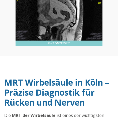
MRT Steissbein
MRT Wirbelsäule in Köln –
Präzise Diagnostik für
Rücken und Nerven
Die
MRT der Wirbelsäule
ist eines der wichtigsten